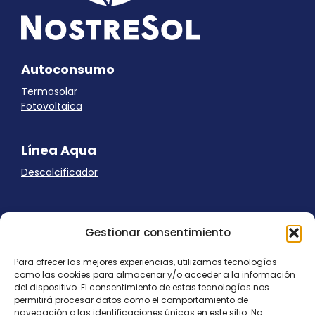
Autoconsumo
Termosolar
Fotovoltaica
Línea Aqua
Descalcificador
Ayuda
Gestionar consentimiento
Aviso Legal
Uso de cookies
Para ofrecer las mejores experiencias, utilizamos tecnologías
Panel Cookies
como las cookies para almacenar y/o acceder a la información
Política de privacidad
del dispositivo. El consentimiento de estas tecnologías nos
contacto@nostresol.com
permitirá procesar datos como el comportamiento de
navegación o las identificaciones únicas en este sitio. No