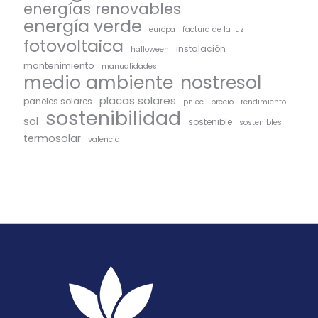
energías renovables
energía verde
europa
factura de la luz
fotovoltaica
instalación
halloween
mantenimiento
manualidades
medio ambiente
nostresol
placas solares
paneles solares
pniec
precio
rendimiento
sostenibilidad
sol
sostenible
sostenibles
termosolar
valencia