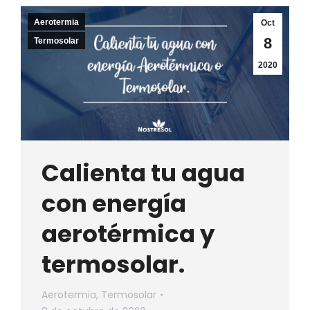
Aerotermia
Oct
8
Termosolar
2020
Calienta tu agua
con energía
aerotérmica y
termosolar.
Aerotermia
,
Termosolar