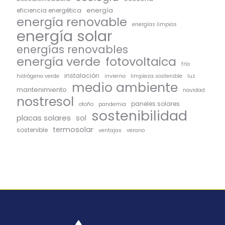
energía
eficiencia energética
energía renovable
energías limpias
energía solar
energías renovables
energía verde
fotovoltaica
frío
instalación
hidrógeno verde
invierno
limpieza sostenible
luz
medio ambiente
mantenimiento
navidad
nostresol
paneles solares
otoño
pandemia
sostenibilidad
placas solares
sol
termosolar
sostenible
ventajas
verano