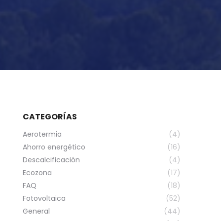
CATEGORÍAS
Aerotermia
(4)
Ahorro energético
(16)
Descalcificación
(4)
Ecozona
(17)
FAQ
(18)
Fotovoltaica
(52)
General
(44)