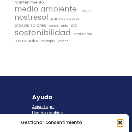
mantenimiento
medio ambiente
murcia
nostresol
paneles solares
placas solares
sol
rendimiento
sostenibilidad
sostenible
termosolar
ventajas
verano
Ayuda
Aviso Legal
Uso de cookies
Panel Cookies
Gestionar consentimiento
Política de privacidad
contacto@nostresol.com