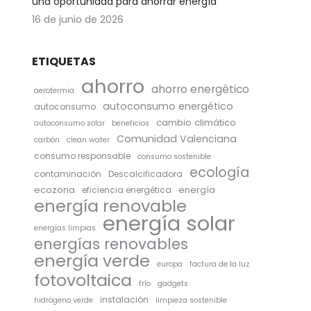
una oportunidad para ahorrar energía
16 de junio de 2026
ETIQUETAS
ahorro
ahorro energético
aerotermia
autoconsumo energético
autoconsumo
cambio climático
autoconsumo solar
beneficios
Comunidad Valenciana
carbón
clean water
consumo responsable
consumo sostenible
ecología
contaminación
Descalcificadora
ecozona
energía
eficiencia energética
energía renovable
energía solar
energías limpias
energías renovables
energía verde
europa
factura de la luz
fotovoltaica
frío
gadgets
instalación
hidrógeno verde
limpieza sostenible