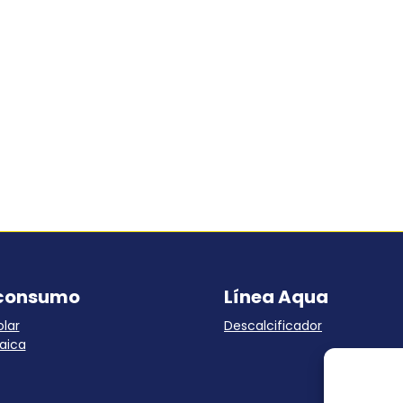
consumo
Línea Aqua
lar
Descalcificador
aica