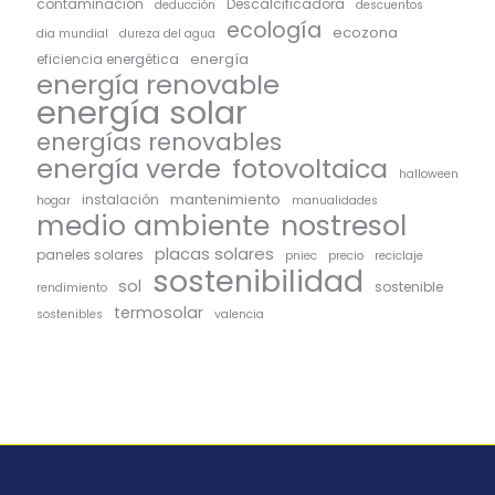
contaminación
Descalcificadora
deducción
descuentos
ecología
ecozona
dia mundial
dureza del agua
energía
eficiencia energética
energía renovable
energía solar
energías renovables
energía verde
fotovoltaica
halloween
mantenimiento
instalación
hogar
manualidades
medio ambiente
nostresol
placas solares
paneles solares
pniec
precio
reciclaje
sostenibilidad
sol
sostenible
rendimiento
termosolar
sostenibles
valencia