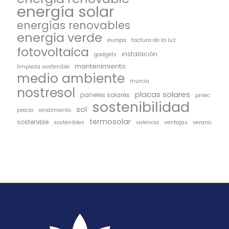
energía solar
energías renovables
energía verde
europa
factura de la luz
fotovoltaica
instalación
gadgets
mantenimiento
limpieza sostenible
medio ambiente
murcia
nostresol
placas solares
paneles solares
pniec
sostenibilidad
sol
precio
rendimiento
termosolar
sostenible
sostenibles
valencia
ventajas
verano