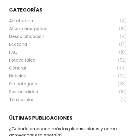
CATEGORÍAS
Aerotermia
(4)
Ahorro energético
(16)
Descalcificación
(4)
Ecozona
(17)
FAQ
(18)
Fotovoltaica
(52)
General
(44)
Noticias
(32)
Sin categoría
(28)
Sostenibilidad
(19)
Termosolar
(5)
ÚLTIMAS PUBLICACIONES
¿Cuándo producen más las placas solares y cómo
aprovechar esa energía?