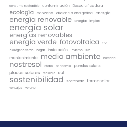
contaminación
Descalcificadora
consumo sostenible
ecología
ecozona
energía
eficiencia energética
energía renovable
energías limpias
energía solar
energías renovables
energía verde
fotovoltaica
frío
instalación
hidrógeno verde
hogar
invierno
luz
medio ambiente
mantenimiento
navidad
nostresol
paneles solares
otoño
pandemia
placas solares
sol
reciclaje
sostenibilidad
termosolar
sostenible
ventajas
verano