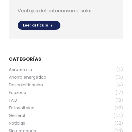
Ventajas del autoconsumo solar
Leer artículo
CATEGORÍAS
Aerotermia
(4)
Ahorro energético
(16)
Descalcificación
(4)
Ecozona
(17)
FAQ
(18)
Fotovoltaica
(52)
General
(44)
Noticias
(32)
Sin categoría
(28)