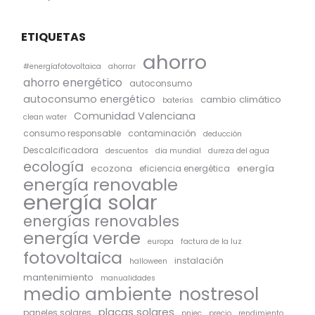
ETIQUETAS
ahorro
#energíafotovoltaica
ahorrar
ahorro energético
autoconsumo
autoconsumo energético
cambio climático
baterías
Comunidad Valenciana
clean water
consumo responsable
contaminación
deducción
Descalcificadora
descuentos
dia mundial
dureza del agua
ecología
ecozona
energía
eficiencia energética
energía renovable
energía solar
energías renovables
energía verde
europa
factura de la luz
fotovoltaica
instalación
halloween
mantenimiento
manualidades
medio ambiente
nostresol
placas solares
paneles solares
pniec
precio
rendimiento