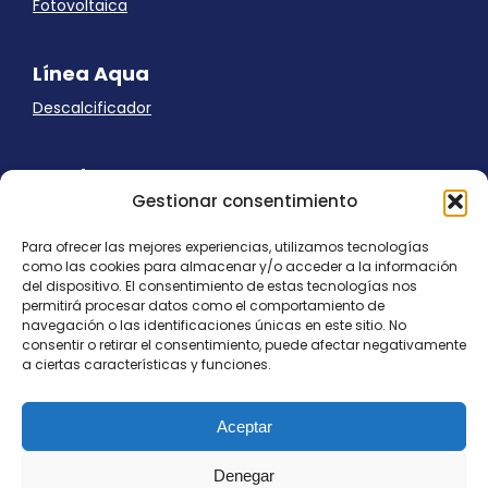
Fotovoltaica
Línea Aqua
Descalcificador
Ayuda
Gestionar consentimiento
Aviso Legal
Uso de cookies
Para ofrecer las mejores experiencias, utilizamos tecnologías
Panel Cookies
como las cookies para almacenar y/o acceder a la información
Política de privacidad
del dispositivo. El consentimiento de estas tecnologías nos
contacto@nostresol.com
permitirá procesar datos como el comportamiento de
navegación o las identificaciones únicas en este sitio. No
consentir o retirar el consentimiento, puede afectar negativamente
Canal de Denuncias
a ciertas características y funciones.
Trabaja con nosotros
Aceptar
Denegar