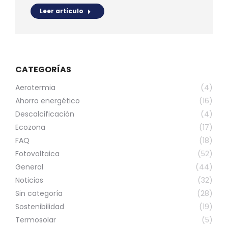
Leer artículo
CATEGORÍAS
Aerotermia
(4)
Ahorro energético
(16)
Descalcificación
(4)
Ecozona
(17)
FAQ
(18)
Fotovoltaica
(52)
General
(44)
Noticias
(32)
Sin categoría
(28)
Sostenibilidad
(19)
Termosolar
(5)