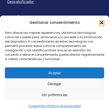
Descalcificador
Ayuda
Gestionar consentimiento
Aviso Legal
Uso de cookies
Para ofrecer las mejores experiencias, utilizamos tecnologías
Panel Cookies
como las cookies para almacenar y/o acceder a la información
Política de privacidad
del dispositivo. El consentimiento de estas tecnologías nos
contacto@nostresol.com
permitirá procesar datos como el comportamiento de
navegación o las identificaciones únicas en este sitio. No
consentir o retirar el consentimiento, puede afectar negativamente
Canal de Denuncias
a ciertas características y funciones.
Trabaja con nosotros
Aceptar
Denegar
Ver preferencias
Todos los derechos reservados
contacto@nostresol.com
Cookie Policy
Política de privacidad