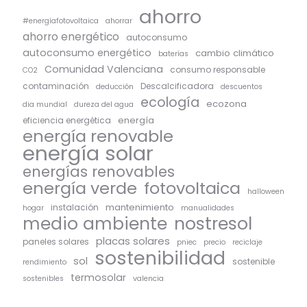
ahorro
#energíafotovoltaica
ahorrar
ahorro energético
autoconsumo
autoconsumo energético
cambio climático
baterías
Comunidad Valenciana
consumo responsable
CO2
contaminación
Descalcificadora
deducción
descuentos
ecología
ecozona
dia mundial
dureza del agua
energía
eficiencia energética
energía renovable
energía solar
energías renovables
energía verde
fotovoltaica
halloween
mantenimiento
instalación
hogar
manualidades
medio ambiente
nostresol
placas solares
paneles solares
pniec
precio
reciclaje
sostenibilidad
sol
sostenible
rendimiento
termosolar
sostenibles
valencia