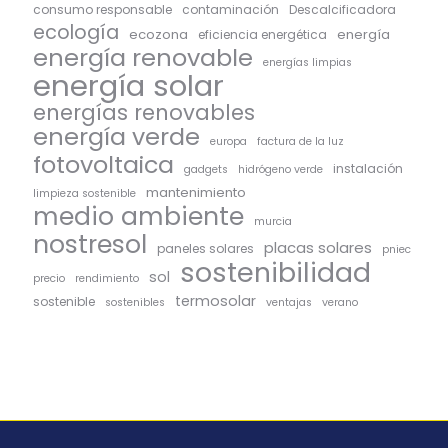
consumo responsable
contaminación
Descalcificadora
ecología
ecozona
energía
eficiencia energética
energía renovable
energías limpias
energía solar
energías renovables
energía verde
europa
factura de la luz
fotovoltaica
instalación
gadgets
hidrógeno verde
mantenimiento
limpieza sostenible
medio ambiente
murcia
nostresol
placas solares
paneles solares
pniec
sostenibilidad
sol
precio
rendimiento
termosolar
sostenible
sostenibles
ventajas
verano