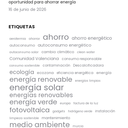
oportunidad para ahorrar energía
16 de junio de 2026
ETIQUETAS
ahorro
ahorro energético
aerotermia
ahorrar
autoconsumo energético
autoconsumo
cambio climático
autoconsumo solar
clean water
Comunidad Valenciana
consumo responsable
contaminación
Descalcificadora
consumo sostenible
ecología
ecozona
energía
eficiencia energética
energía renovable
energías limpias
energía solar
energías renovables
energía verde
europa
factura de la luz
fotovoltaica
instalación
gadgets
hidrógeno verde
mantenimiento
limpieza sostenible
medio ambiente
murcia