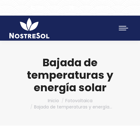
961 172 427
SAT 628 198 971
Bajada de
temperaturas y
energía solar
Estás aquí:
Inicio
Fotovoltaica
Bajada de temperaturas y energía…