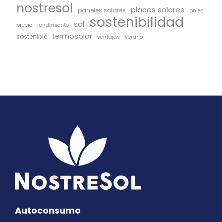
nostresol
placas solares
paneles solares
pniec
sostenibilidad
sol
precio
rendimiento
termosolar
sostenible
ventajas
verano
Autoconsumo