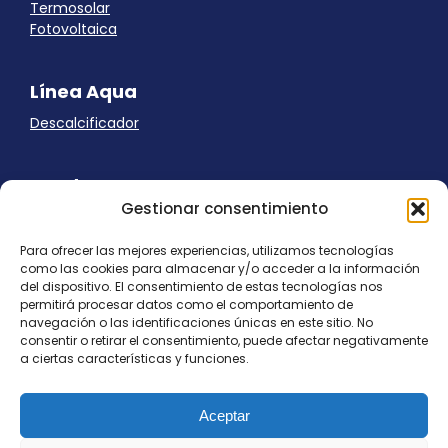
Termosolar
Fotovoltaica
Línea Aqua
Descalcificador
Ayuda
Gestionar consentimiento
Aviso Legal
Uso de cookies
Para ofrecer las mejores experiencias, utilizamos tecnologías
Panel Cookies
como las cookies para almacenar y/o acceder a la información
Política de privacidad
del dispositivo. El consentimiento de estas tecnologías nos
contacto@nostresol.com
permitirá procesar datos como el comportamiento de
navegación o las identificaciones únicas en este sitio. No
consentir o retirar el consentimiento, puede afectar negativamente
Canal de Denuncias
a ciertas características y funciones.
Trabaja con nosotros
Aceptar