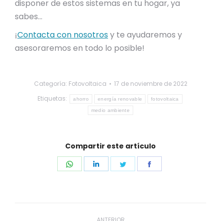
disponer de estos sistemas en tu hogar, ya
sabes…
¡
Contacta con nosotros
y te ayudaremos y
asesoraremos en todo lo posible!
Categoría:
Fotovoltaica
17 de noviembre de 2022
Etiquetas:
ahorro
energía renovable
fotovoltaica
medio ambiente
Compartir este artículo
Share
Share
Share
Share
on
on
on
on
WhatsApp
LinkedIn
Twitter
Facebook
Navegación
ANTERIOR