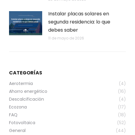
Instalar placas solares en
segunda residencia: lo que
debes saber
11 de mayo de 2026
CATEGORÍAS
Aerotermia
(4)
Ahorro energético
(16)
Descalcificación
(4)
Ecozona
(17)
FAQ
(18)
Fotovoltaica
(52)
General
(44)