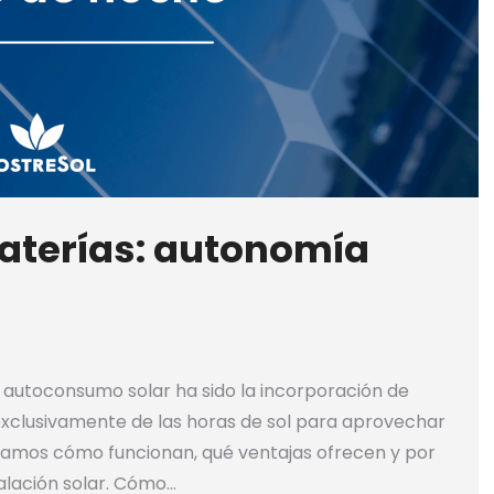
baterías: autonomía
 autoconsumo solar ha sido la incorporación de
 exclusivamente de las horas de sol para aprovechar
icamos cómo funcionan, qué ventajas ofrecen y por
alación solar. Cómo…