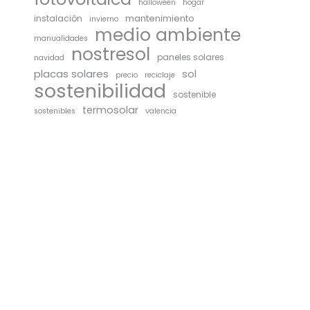
halloween
hogar
mantenimiento
instalación
invierno
medio ambiente
manualidades
nostresol
paneles solares
navidad
placas solares
sol
precio
reciclaje
sostenibilidad
sostenible
termosolar
sostenibles
valencia