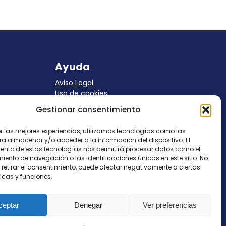
Ayuda
Aviso Legal
Uso de cookies
Panel Cookies
Gestionar consentimiento
Política de privacidad
contacto@nostresol.com
er las mejores experiencias, utilizamos tecnologías como las
ra almacenar y/o acceder a la información del dispositivo. El
Canal de Denuncias
ento de estas tecnologías nos permitirá procesar datos como el
ento de navegación o las identificaciones únicas en este sitio. No
 retirar el consentimiento, puede afectar negativamente a ciertas
Trabaja con nosotros
icas y funciones.
ceptar
Denegar
Ver preferencias