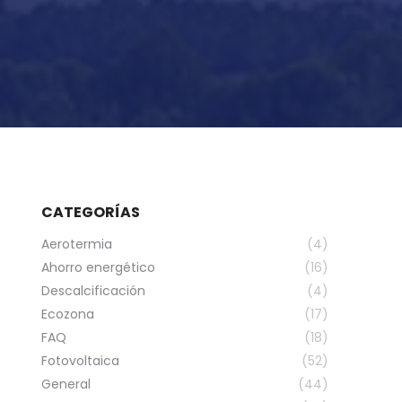
CATEGORÍAS
Aerotermia
(4)
Ahorro energético
(16)
Descalcificación
(4)
Ecozona
(17)
FAQ
(18)
Fotovoltaica
(52)
General
(44)