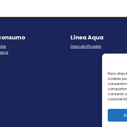
consumo
Línea Aqua
lar
Descalcificador
aica
Para ofrec
cookies pa
consentimi
comportami
consentir o
característ
A