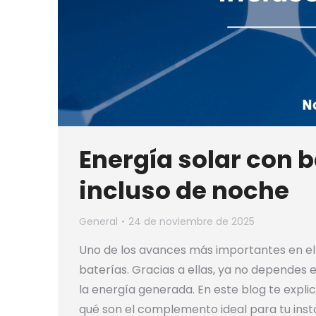
Energía solar con 
incluso de noche
General
24 de noviembre de 2025
Uno de los avances más importantes en el
baterías. Gracias a ellas, ya no dependes
la energía generada. En este blog te expl
qué son el complemento ideal para tu inst