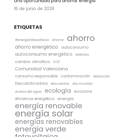
una oportunidad para ahorrar energía
16 de junio de 2026
ETIQUETAS
ahorro
#energíafotovoltaica
ahorrar
ahorro energético
autoconsumo
autoconsumo energético
baterías
cambio climático
CO2
Comunidad Valenciana
consumo responsable
contaminación
deducción
Descalcificadora
descuentos
dia mundial
ecología
ecozona
dureza del agua
energía
eficiencia energética
energía renovable
energía solar
energías renovables
energía verde
fotovoltaica