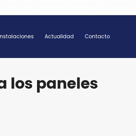
SAT 628 198 971
contacto@nostresol.com
Instalaciones
Actualidad
Contacto
a los paneles