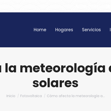
961 172 427
Home
Hogares
Servicios
la meteorología 
solares
Estás aquí:
Inicio
Fotovoltaica
Cómo afecta la meteorología a…