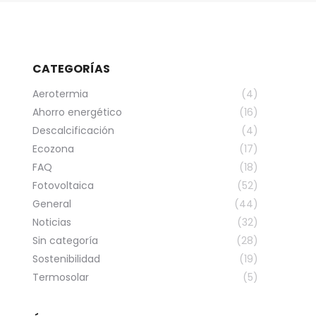
CATEGORÍAS
Aerotermia
(4)
Ahorro energético
(16)
Descalcificación
(4)
Ecozona
(17)
FAQ
(18)
Fotovoltaica
(52)
General
(44)
Noticias
(32)
Sin categoría
(28)
Sostenibilidad
(19)
Termosolar
(5)