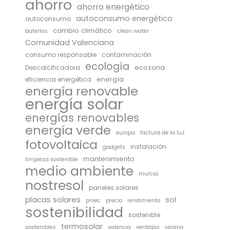
ahorro
ahorro energético
autoconsumo energético
autoconsumo
cambio climático
baterías
clean water
Comunidad Valenciana
consumo responsable
contaminación
ecología
ecozona
Descalcificadora
energía
eficiencia energética
energía renovable
energía solar
energías renovables
energía verde
europa
factura de la luz
fotovoltaica
instalación
gadgets
mantenimiento
limpieza sostenible
medio ambiente
murcia
nostresol
paneles solares
placas solares
sol
pniec
precio
rendimiento
sostenibilidad
sostenible
termosolar
sostenibles
valencia
ventajas
verano