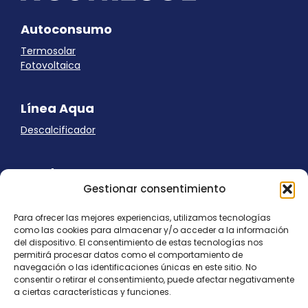
Autoconsumo
Termosolar
Fotovoltaica
Línea Aqua
Descalcificador
Ayuda
Gestionar consentimiento
Aviso Legal
Uso de cookies
Para ofrecer las mejores experiencias, utilizamos tecnologías
Panel Cookies
como las cookies para almacenar y/o acceder a la información
Política de privacidad
del dispositivo. El consentimiento de estas tecnologías nos
contacto@nostresol.com
permitirá procesar datos como el comportamiento de
navegación o las identificaciones únicas en este sitio. No
consentir o retirar el consentimiento, puede afectar negativamente
Canal de Denuncias
a ciertas características y funciones.