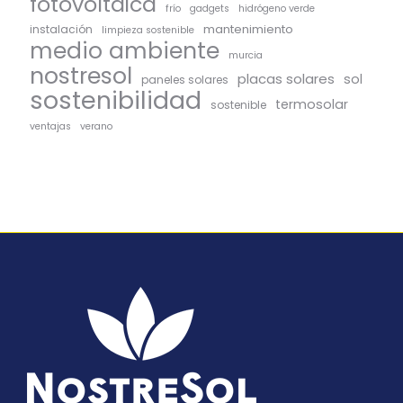
fotovoltaica
frío
gadgets
hidrógeno verde
mantenimiento
instalación
limpieza sostenible
medio ambiente
murcia
nostresol
placas solares
sol
paneles solares
sostenibilidad
termosolar
sostenible
ventajas
verano