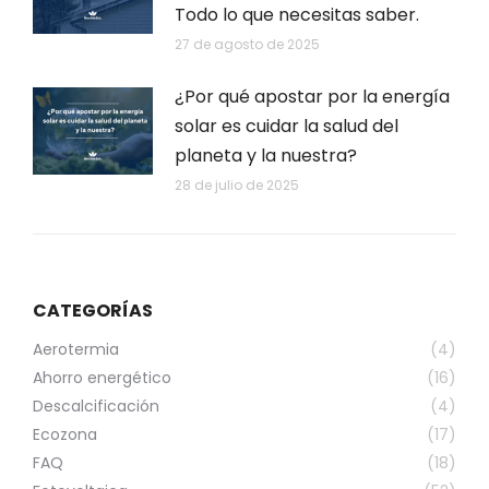
Todo lo que necesitas saber.
27 de agosto de 2025
¿Por qué apostar por la energía
solar es cuidar la salud del
planeta y la nuestra?
28 de julio de 2025
CATEGORÍAS
Aerotermia
(4)
Ahorro energético
(16)
Descalcificación
(4)
Ecozona
(17)
FAQ
(18)