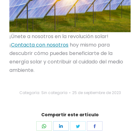
¡Únete a nosotros en la revolución solar!
¡
Contacta con nosotros
hoy mismo para
descubrir cómo puedes beneficiarte de la
energía solar y contribuir al cuidado del medio
ambiente.
Categoría:
Sin categoría
25 de septiembre de 2023
Compartir este artículo
Share
Share
Share
Share
on
on
on
on