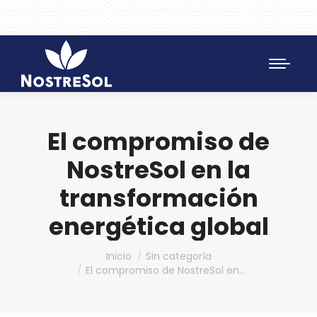
961 172 427
SAT 628 198 971
El compromiso de
NostreSol en la
transformación
energética global
Estás aquí:
Inicio
Sin categoría
El compromiso de NostreSol en…