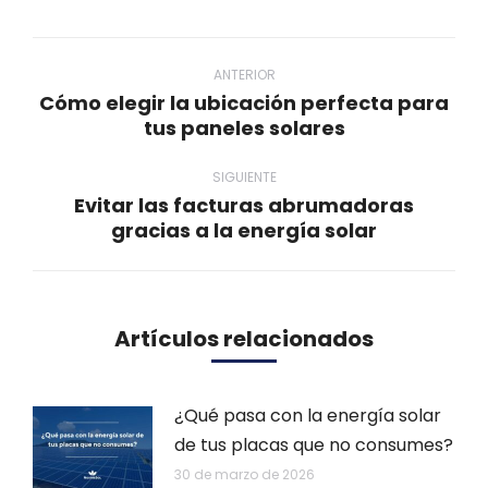
WhatsApp
LinkedIn
Twitter
Facebook
Navegación
entre
ANTERIOR
Cómo elegir la ubicación perfecta para
publicaciones
Publicación
tus paneles solares
anterior:
SIGUIENTE
Evitar las facturas abrumadoras
Publicación
gracias a la energía solar
siguiente:
Artículos relacionados
¿Qué pasa con la energía solar
de tus placas que no consumes?
30 de marzo de 2026