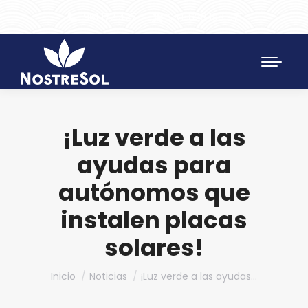
961 172 427
SAT 628 198 971
¡Luz verde a las
ayudas para
autónomos que
instalen placas
solares!
Estás aquí:
Inicio
Noticias
¡Luz verde a las ayudas…