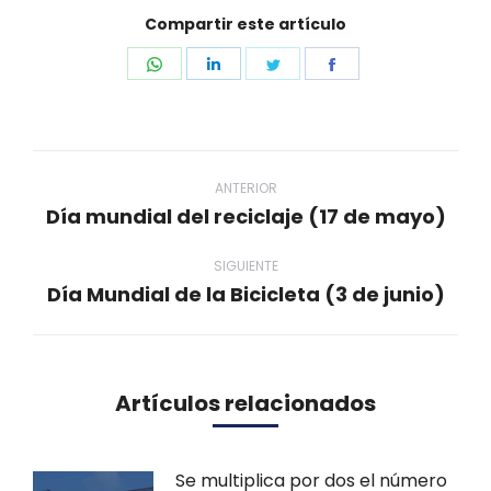
Compartir este artículo
Share
Share
Share
Share
on
on
on
on
WhatsApp
LinkedIn
Twitter
Facebook
Navegación
entre
ANTERIOR
Día mundial del reciclaje (17 de mayo)
Publicación
publicaciones
anterior:
SIGUIENTE
Día Mundial de la Bicicleta (3 de junio)
Publicación
siguiente:
Artículos relacionados
Se multiplica por dos el número