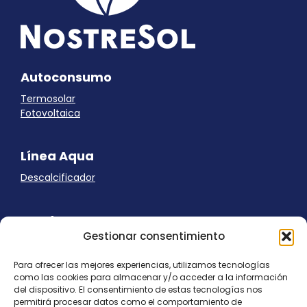
Autoconsumo
Termosolar
Fotovoltaica
Línea Aqua
Descalcificador
Ayuda
Gestionar consentimiento
Aviso Legal
Uso de cookies
Para ofrecer las mejores experiencias, utilizamos tecnologías
Panel Cookies
como las cookies para almacenar y/o acceder a la información
Política de privacidad
del dispositivo. El consentimiento de estas tecnologías nos
contacto@nostresol.com
permitirá procesar datos como el comportamiento de