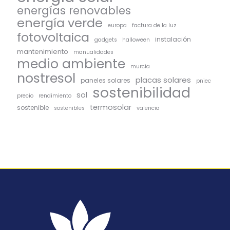
energías renovables
energía verde
europa
factura de la luz
fotovoltaica
instalación
gadgets
halloween
mantenimiento
manualidades
medio ambiente
murcia
nostresol
placas solares
paneles solares
pniec
sostenibilidad
sol
precio
rendimiento
termosolar
sostenible
sostenibles
valencia