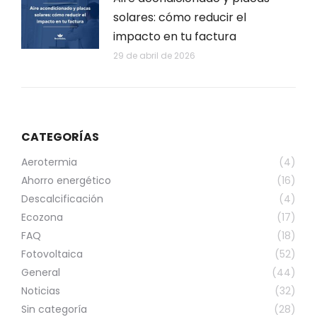
solares: cómo reducir el
impacto en tu factura
29 de abril de 2026
CATEGORÍAS
Aerotermia
(4)
Ahorro energético
(16)
Descalcificación
(4)
Ecozona
(17)
FAQ
(18)
Fotovoltaica
(52)
General
(44)
Noticias
(32)
Sin categoría
(28)