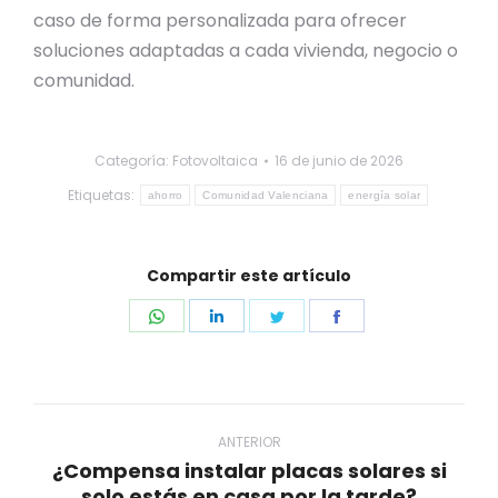
caso de forma personalizada para ofrecer
soluciones adaptadas a cada vivienda, negocio o
comunidad.
Categoría:
Fotovoltaica
16 de junio de 2026
Etiquetas:
ahorro
Comunidad Valenciana
energía solar
Compartir este artículo
Share
Share
Share
Share
on
on
on
on
WhatsApp
LinkedIn
Twitter
Facebook
Navegación
entre
ANTERIOR
¿Compensa instalar placas solares si
publicaciones
Publicación
solo estás en casa por la tarde?