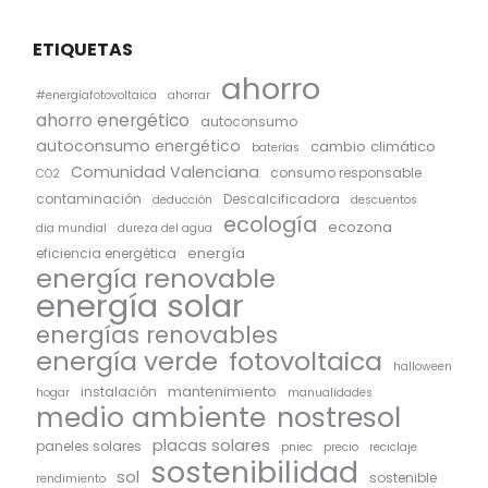
ETIQUETAS
ahorro
#energíafotovoltaica
ahorrar
ahorro energético
autoconsumo
autoconsumo energético
cambio climático
baterías
Comunidad Valenciana
consumo responsable
CO2
contaminación
Descalcificadora
deducción
descuentos
ecología
ecozona
dia mundial
dureza del agua
energía
eficiencia energética
energía renovable
energía solar
energías renovables
energía verde
fotovoltaica
halloween
mantenimiento
instalación
hogar
manualidades
medio ambiente
nostresol
placas solares
paneles solares
pniec
precio
reciclaje
sostenibilidad
sol
sostenible
rendimiento