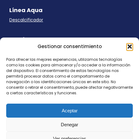
Línea Aqua
Descalcificador
Ayuda
Gestionar consentimiento
Aviso Legal
Uso de cookies
Para ofrecer las mejores experiencias, utilizamos tecnologías
Panel Cookies
como las cookies para almacenar y/o acceder a la información
Política de privacidad
del dispositivo. El consentimiento de estas tecnologías nos
contacto@nostresol.com
permitirá procesar datos como el comportamiento de
navegación o las identificaciones únicas en este sitio. No
consentir o retirar el consentimiento, puede afectar negativamente
Canal de Denuncias
a ciertas características y funciones.
Trabaja con nosotros
Aceptar
Denegar
Ver preferencias