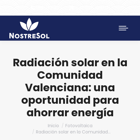
961 172 427
SAT 628 198 971
Radiación solar en la
Comunidad
Valenciana: una
oportunidad para
ahorrar energía
Estás aquí:
Inicio
Fotovoltaica
Radiación solar en la Comunidad…