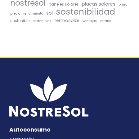
nostresol
placas solares
paneles solares
pniec
sostenibilidad
sol
precio
rendimiento
termosolar
sostenible
sostenibles
ventajas
verano
Autoconsumo