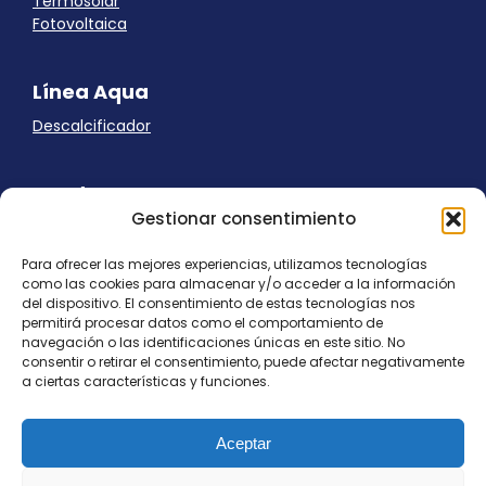
Termosolar
Fotovoltaica
Línea Aqua
Descalcificador
Ayuda
Gestionar consentimiento
Aviso Legal
Uso de cookies
Para ofrecer las mejores experiencias, utilizamos tecnologías
Panel Cookies
como las cookies para almacenar y/o acceder a la información
Política de privacidad
del dispositivo. El consentimiento de estas tecnologías nos
contacto@nostresol.com
permitirá procesar datos como el comportamiento de
navegación o las identificaciones únicas en este sitio. No
consentir o retirar el consentimiento, puede afectar negativamente
Canal de Denuncias
a ciertas características y funciones.
Trabaja con nosotros
Aceptar