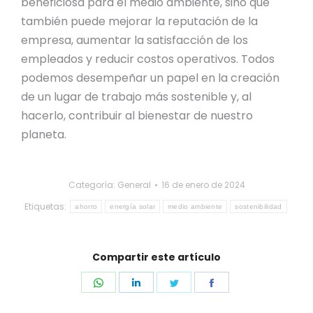
beneficiosa para el medio ambiente, sino que
también puede mejorar la reputación de la
empresa, aumentar la satisfacción de los
empleados y reducir costos operativos. Todos
podemos desempeñar un papel en la creación
de un lugar de trabajo más sostenible y, al
hacerlo, contribuir al bienestar de nuestro
planeta.
Categoría:
General
16 de enero de 2024
Etiquetas:
ahorro
energía solar
medio ambiente
sostenibilidad
Compartir este artículo
Share
Share
Share
Share
on
on
on
on