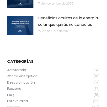
11 de noviembre de 2025
Beneficios ocultos de la energía
solar que quizás no conocías
27 de octubre de 2025
CATEGORÍAS
Aerotermia
(4)
Ahorro energético
(16)
Descalcificación
(4)
Ecozona
(17)
FAQ
(18)
Fotovoltaica
(52)