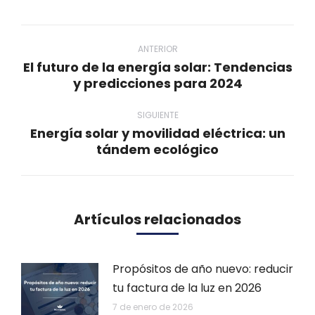
WhatsApp
LinkedIn
Twitter
Facebook
Navegación
entre
ANTERIOR
El futuro de la energía solar: Tendencias
publicaciones
Publicación
y predicciones para 2024
anterior:
SIGUIENTE
Energía solar y movilidad eléctrica: un
Publicación
tándem ecológico
siguiente:
Artículos relacionados
Propósitos de año nuevo: reducir
tu factura de la luz en 2026
7 de enero de 2026