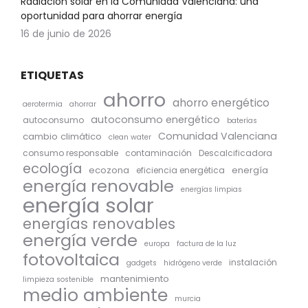
Radiación solar en la Comunidad Valenciana: una
oportunidad para ahorrar energía
16 de junio de 2026
ETIQUETAS
ahorro
ahorro energético
aerotermia
ahorrar
autoconsumo energético
autoconsumo
baterías
Comunidad Valenciana
cambio climático
clean water
consumo responsable
contaminación
Descalcificadora
ecología
ecozona
energía
eficiencia energética
energía renovable
energías limpias
energía solar
energías renovables
energía verde
europa
factura de la luz
fotovoltaica
instalación
gadgets
hidrógeno verde
mantenimiento
limpieza sostenible
medio ambiente
murcia