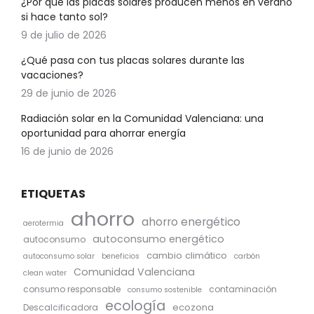
¿Por qué las placas solares producen menos en verano
si hace tanto sol?
9 de julio de 2026
¿Qué pasa con tus placas solares durante las
vacaciones?
29 de junio de 2026
Radiación solar en la Comunidad Valenciana: una
oportunidad para ahorrar energía
16 de junio de 2026
ETIQUETAS
ahorro
ahorro energético
aerotermia
autoconsumo energético
autoconsumo
cambio climático
autoconsumo solar
beneficios
carbón
Comunidad Valenciana
clean water
consumo responsable
contaminación
consumo sostenible
ecología
ecozona
Descalcificadora