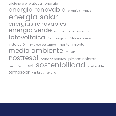
energía
eficiencia energética
energía renovable
energías limpias
energía solar
energías renovables
energía verde
europa
factura de la luz
fotovoltaica
frío
gadgets
hidrógeno verde
mantenimiento
instalación
limpieza sostenible
medio ambiente
murcia
nostresol
placas solares
paneles solares
sostenibilidad
sol
sostenible
rendimiento
termosolar
ventajas
verano