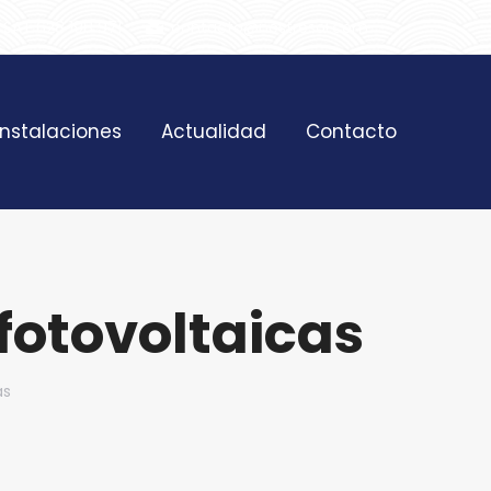
SAT 628 198 971
contacto@nostresol.com
Instalaciones
Actualidad
Contacto
 fotovoltaicas
as