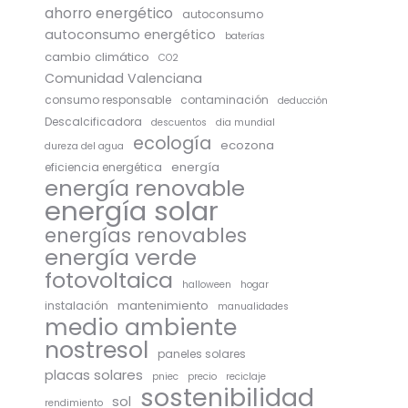
ahorro energético
autoconsumo
autoconsumo energético
baterías
cambio climático
CO2
Comunidad Valenciana
consumo responsable
contaminación
deducción
Descalcificadora
descuentos
dia mundial
ecología
ecozona
dureza del agua
energía
eficiencia energética
energía renovable
energía solar
energías renovables
energía verde
fotovoltaica
halloween
hogar
mantenimiento
instalación
manualidades
medio ambiente
nostresol
paneles solares
placas solares
pniec
precio
reciclaje
sostenibilidad
sol
rendimiento