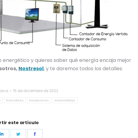
o energético y quieres saber qué energía encaja mejor
sotros,
Nostresol
, y te daremos todos los detalles.
taica
15 de diciembre de 2022
r
fotovoltaica
instalaciones
sostenibilidad
ir este artículo
e
Share
Share
Share