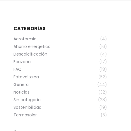
CATEGORÍAS
Aerotermia
(4)
Ahorro energético
(16)
Descalcificación
(4)
Ecozona
(17)
FAQ
(18)
Fotovoltaica
(52)
General
(44)
Noticias
(32)
Sin categoría
(28)
Sostenibilidad
(19)
Termosolar
(5)