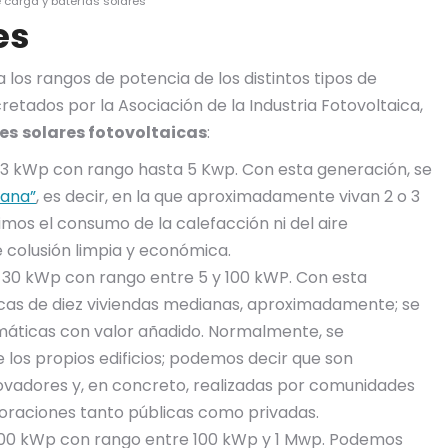
 carga y baterías solares
es
 los rangos de potencia de los distintos tipos de
retados por la Asociación de la Industria Fotovoltaica,
nes
solares fotovoltaicas
:
e 3 kWp con rango hasta 5 Kwp. Con esta generación, se
iana”
, es decir, en la que aproximadamente vivan 2 o 3
mos el consumo de la calefacción ni del aire
e colusión limpia y económica.
e 30 kWp con rango entre 5 y 100 kWP. Con esta
ricas de diez viviendas medianas, aproximadamente; se
emáticas con valor añadido. Normalmente, se
 los propios edificios; podemos decir que son
novadores y, en concreto, realizadas por comunidades
oraciones tanto públicas como privadas.
 300 kWp con rango entre 100 kWp y 1 Mwp. Podemos