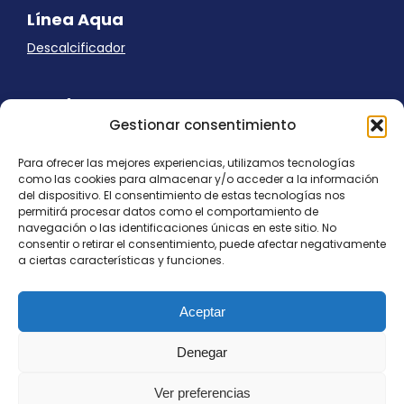
Línea Aqua
Descalcificador
Ayuda
Gestionar consentimiento
Aviso Legal
Uso de cookies
Para ofrecer las mejores experiencias, utilizamos tecnologías
Panel Cookies
como las cookies para almacenar y/o acceder a la información
Política de privacidad
del dispositivo. El consentimiento de estas tecnologías nos
contacto@nostresol.com
permitirá procesar datos como el comportamiento de
navegación o las identificaciones únicas en este sitio. No
consentir o retirar el consentimiento, puede afectar negativamente
Canal de Denuncias
a ciertas características y funciones.
Trabaja con nosotros
Aceptar
Denegar
Ver preferencias