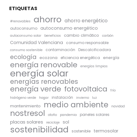
ETIQUETAS
ahorro
ahorro energético
#renovables
autoconsumo energético
autoconsumo
cambio climático
autoconsumo solar
beneficios
carbón
Comunidad Valenciana
consumo responsable
contaminación
Descalcificadora
consumo sostenible
ecología
ecozona
energía
eficiencia energética
energía renovable
energías limpias
energía solar
energías renovables
energía verde
fotovoltaica
frío
instalación
hidrógeno verde
hogar
invierno
luz
medio ambiente
mantenimiento
navidad
nostresol
paneles solares
otoño
pandemia
placas solares
sol
reciclaje
sostenibilidad
termosolar
sostenible