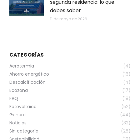
segunda residencia: lo que
debes saber
11 de mayo de 2026
CATEGORÍAS
Aerotermia
(4)
Ahorro energético
(16)
Descalcificación
(4)
Ecozona
(17)
FAQ
(18)
Fotovoltaica
(52)
General
(44)
Noticias
(32)
Sin categoría
(28)
Sostenibilidad
(19)