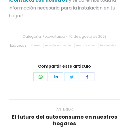
¡
Contacta con nosotros
y te daremos toda la
información necesaria para la instalación en tu
hogar!
Categoría:
Fotovoltaica
10 de agosto de 2023
Etiquetas:
ahorro
energía renovable
energía solar
fotovoltaica
Compartir este artículo
Share
Share
Share
Share
on
on
on
on
WhatsApp
LinkedIn
Twitter
Facebook
Navegación
entre
ANTERIOR
El futuro del autoconsumo en nuestros
publicaciones
Publicación
hogares
anterior: