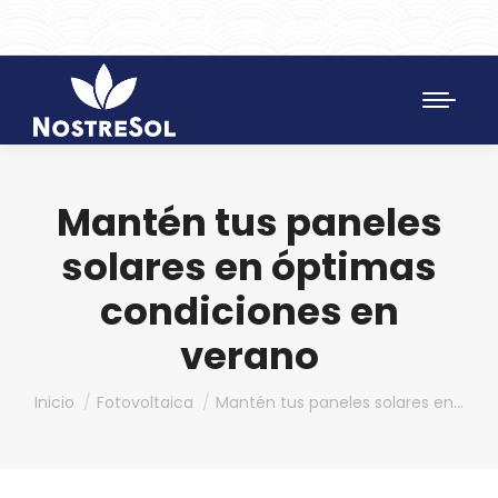
961 172 427
SAT 628 198 971
Mantén tus paneles
solares en óptimas
condiciones en
verano
Estás aquí:
Inicio
Fotovoltaica
Mantén tus paneles solares en…