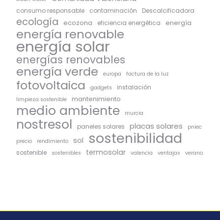
consumo responsable
contaminación
Descalcificadora
ecología
ecozona
energía
eficiencia energética
energía renovable
energía solar
energías renovables
energía verde
europa
factura de la luz
fotovoltaica
instalación
gadgets
mantenimiento
limpieza sostenible
medio ambiente
murcia
nostresol
placas solares
paneles solares
pniec
sostenibilidad
sol
precio
rendimiento
termosolar
sostenible
sostenibles
valencia
ventajas
verano