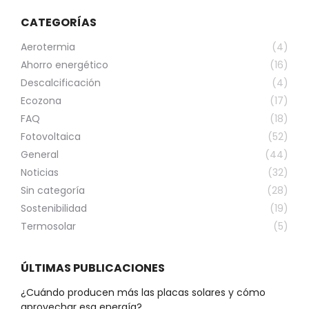
CATEGORÍAS
Aerotermia
(4)
Ahorro energético
(16)
Descalcificación
(4)
Ecozona
(17)
FAQ
(18)
Fotovoltaica
(52)
General
(44)
Noticias
(32)
Sin categoría
(28)
Sostenibilidad
(19)
Termosolar
(5)
ÚLTIMAS PUBLICACIONES
¿Cuándo producen más las placas solares y cómo
aprovechar esa energía?