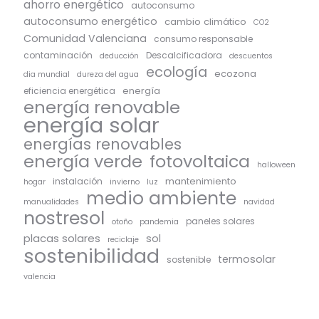
ahorro energético
autoconsumo
autoconsumo energético
cambio climático
CO2
Comunidad Valenciana
consumo responsable
contaminación
Descalcificadora
deducción
descuentos
ecología
ecozona
dia mundial
dureza del agua
energía
eficiencia energética
energía renovable
energía solar
energías renovables
energía verde
fotovoltaica
halloween
mantenimiento
instalación
hogar
invierno
luz
medio ambiente
manualidades
navidad
nostresol
paneles solares
otoño
pandemia
placas solares
sol
reciclaje
sostenibilidad
termosolar
sostenible
valencia