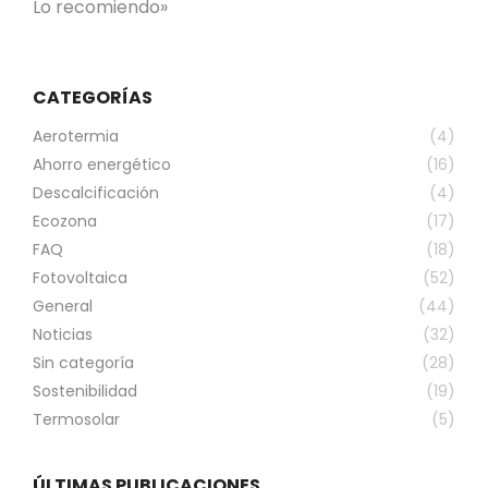
Lo recomiendo»
CATEGORÍAS
Aerotermia
(4)
Ahorro energético
(16)
Descalcificación
(4)
Ecozona
(17)
FAQ
(18)
Fotovoltaica
(52)
General
(44)
Noticias
(32)
Sin categoría
(28)
Sostenibilidad
(19)
Termosolar
(5)
ÚLTIMAS PUBLICACIONES