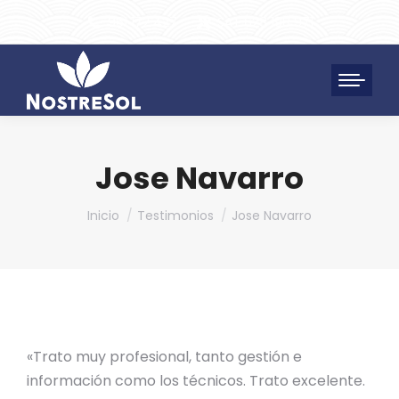
961 172 427
SAT 628 198 971
Jose Navarro
Estás aquí:
Inicio
Testimonios
Jose Navarro
«Trato muy profesional, tanto gestión e
información como los técnicos. Trato excelente.